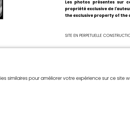
Les photos présentes sur ce
propriété exclusive de l'auteur
the exclusive property of the 
SITE EN PERPETUELLE CONSTRUCTI
site mis en ligne le 30 avril 2018
es similaires pour améliorer votre expérience sur ce site 
© paul-henri faure 2026
No reproduction without permission. All rights reserved.