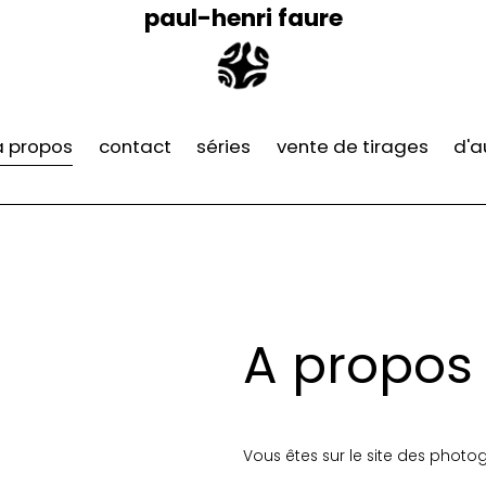
paul-henri faure
à propos
contact
séries
vente de tirages
d'a
Instrag
wipplay
Blog Ph
A propos
Vous êtes sur le site des photo