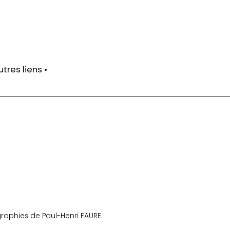
utres liens •
ram
otos et Voyages
graphies de Paul-Henri FAURE.